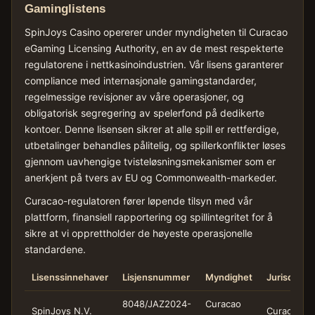
Gaminglistens
SpinJoys Casino opererer under myndigheten til Curacao
eGaming Licensing Authority, en av de mest respekterte
regulatorene i nettkasinoindustrien. Vår lisens garanterer
compliance med internasjonale gamingstandarder,
regelmessige revisjoner av våre operasjoner, og
obligatorisk segregering av spelerfond på dedikerte
kontoer. Denne lisensen sikrer at alle spill er rettferdige,
utbetalinger behandles pålitelig, og spillerkonflikter løses
gjennom uavhengige tvisteløsningsmekanismer som er
anerkjent på tvers av EU og Commonwealth-markeder.
Curacao-regulatoren fører løpende tilsyn med vår
plattform, finansiell rapportering og spillintegritet for å
sikre at vi opprettholder de høyeste operasjonelle
standardene.
Lisenssinnehaver
Lisjensnummer
Myndighet
Jurisdiksjo
8048/JAZ2024-
Curacao
SpinJoys N.V.
Curacao