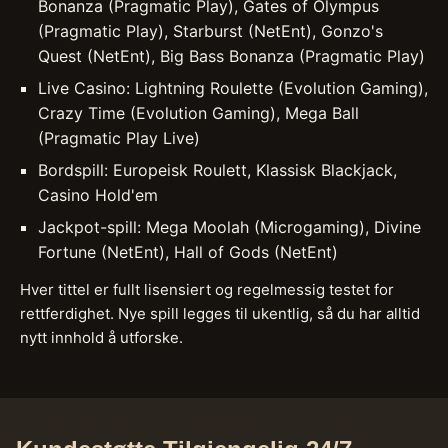
Bonanza (Pragmatic Play), Gates of Olympus
(Pragmatic Play), Starburst (NetEnt), Gonzo's
Quest (NetEnt), Big Bass Bonanza (Pragmatic Play)
Live Casino: Lightning Roulette (Evolution Gaming),
Crazy Time (Evolution Gaming), Mega Ball
(Pragmatic Play Live)
Bordspill: Europeisk Roulett, Klassisk Blackjack,
Casino Hold'em
Jackpot-spill: Mega Moolah (Microgaming), Divine
Fortune (NetEnt), Hall of Gods (NetEnt)
Hver tittel er fullt lisensiert og regelmessig testet for
rettferdighet. Nye spill legges til ukentlig, så du har alltid
nytt innhold å utforske.