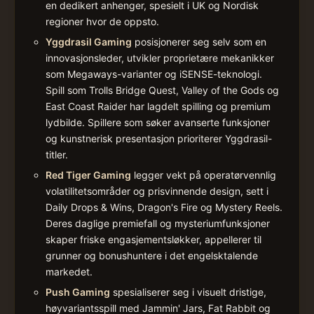
en dedikert anhenger, spesielt i UK og Nordisk
regioner hvor de oppsto.
Yggdrasil Gaming
posisjonerer seg selv som en
innovasjonsleder, utvikler proprietære mekanikker
som Megaways-varianter og iSENSE-teknologi.
Spill som Trolls Bridge Quest, Valley of the Gods og
East Coast Raider har lagdelt spilling og premium
lydbilde. Spillere som søker avanserte funksjoner
og kunstnerisk presentasjon prioriterer Yggdrasil-
titler.
Red Tiger Gaming
legger vekt på operatørvennlig
volatilitetsområder og prisvinnende design, sett i
Daily Drops & Wins, Dragon's Fire og Mystery Reels.
Deres daglige premiefall og mysteriumfunksjoner
skaper friske engasjementsløkker, appellerer til
grunner og bonushuntere i det engelsktalende
markedet.
Push Gaming
spesialiserer seg i visuelt dristige,
høyvariantsspill med Jammin' Jars, Fat Rabbit og