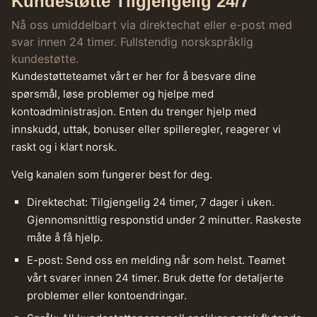
Kundestøtte Tilgjengelig 24/7
Nå oss umiddelbart via direktechat eller e-post med
svar innen 24 timer. Fullstendig norskspråklig
kundestøtte.
Kundestøtteteamet vårt er her for å besvare dine
spørsmål, løse problemer og hjelpe med
kontoadministrasjon. Enten du trenger hjelp med
innskudd, uttak, bonuser eller spilleregler, reagerer vi
raskt og i klart norsk.
Velg kanalen som fungerer best for deg.
Direktechat: Tilgjengelig 24 timer, 7 dager i uken.
Gjennomsnittlig responstid under 2 minutter. Raskeste
måte å få hjelp.
E-post: Send oss en melding når som helst. Teamet
vårt svarer innen 24 timer. Bruk dette for detaljerte
problemer eller kontoendringar.