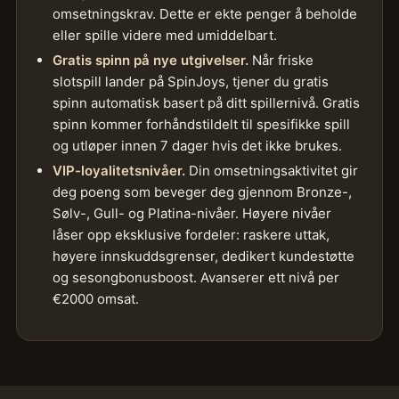
omsetningskrav. Dette er ekte penger å beholde
eller spille videre med umiddelbart.
Gratis spinn på nye utgivelser.
Når friske
slotspill lander på SpinJoys, tjener du gratis
spinn automatisk basert på ditt spillernivå. Gratis
spinn kommer forhåndstildelt til spesifikke spill
og utløper innen 7 dager hvis det ikke brukes.
VIP-loyalitetsnivåer.
Din omsetningsaktivitet gir
deg poeng som beveger deg gjennom Bronze-,
Sølv-, Gull- og Platina-nivåer. Høyere nivåer
låser opp eksklusive fordeler: raskere uttak,
høyere innskuddsgrenser, dedikert kundestøtte
og sesongbonusboost. Avanserer ett nivå per
€2000 omsat.