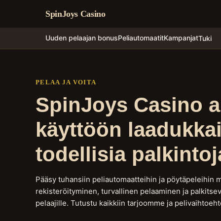
SpinJoys Casino
Uuden pelaajan bonus
Peliautomaatit
Kampanjat
Tuki
PELAA JA VOITA
SpinJoys Casino a
käyttöön laadukkait
todellisia palkintoj
Pääsy tuhansiin peliautomaatteihin ja pöytäpeleihin 
rekisteröityminen, turvallinen pelaaminen ja palkitsev
pelaajille. Tutustu kaikkiin tarjoomme ja pelivaihtoeh