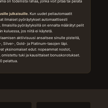
mä on todellista rahaa, jonka voit pitää tai pelata
ille julkaisuille.
Kun uudet peliautomaatit
at ilmaiset pyöräytykset automaattisesti
 Ilmaisilla pyöräytyksillä on ennalta määrätyt pelit
n kuluessa, jos niitä ei käytetä.
aamisen aktiivisuusi ansaitsee sinulle pisteitä,
, Silver-, Gold- ja Platinum-tasojen läpi.
at yksinomaiset edut: nopeammat nostot,
 omistettu tuki ja kausittaiset bonuskorotukset.
0 pelattua.