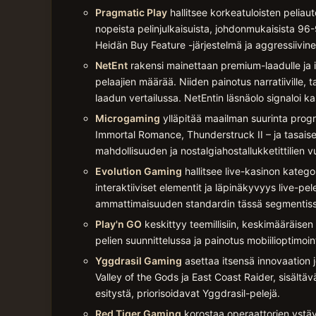
Pragmatic Play
hallitsee korkeatuloisten pelia
nopeista pelinjulkaisuista, johdonmukaisista 96
Heidän Buy Feature -järjestelmä ja aggressiivin
NetEnt
rakensi mainettaan premium-laadulle ja in
pelaajien määrää. Niiden painotus narratiiville, 
laadun vertailussa. NetEntin läsnäolo signaloi 
Microgaming
ylläpitää maailman suurinta progr
Immortal Romance, Thunderstruck II – ja tasaiset
mahdollisuuden ja nostalgiahostallukketittilien v
Evolution Gaming
hallitsee live-kasinon katego
interaktiiviset elementit ja läpinäkyvyys live-pe
ammattimaisuuden standardin tässä segmentiss
Play'n GO
keskittyy teemillisiin, keskimääräisen
pelien suunnittelussa ja painotus mobiilioptimoin
Yggdrasil Gaming
asettaa itsensä innovaation 
Valley of the Gods ja East Coast Raider, sisältävä
esitystä, priorisoidavat Yggdrasil-pelejä.
Red Tiger Gaming
korostaa operaattorien ystäväl