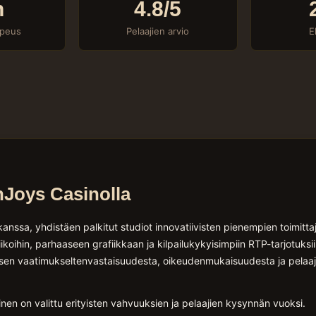
h
4.8/5
peus
Pelaajien arvio
E
nJoys Casinolla
kanssa, yhdistäen palkitut studiot innovatiivisten pienempien toimit
oihin, parhaaseen grafiikkaan ja kilpailukykyisimpiin RTP-tarjotuksiin 
llisen vaatimukseltenvastaisuudesta, oikeudenmukaisuudesta ja pelaaj
ainen on valittu erityisten vahvuuksien ja pelaajien kysynnän vuoksi.