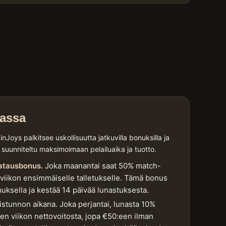
massa
nJoys palkitsee uskollisuutta jatkuvilla bonuksilla ja
on suunniteltu maksimoimaan pelailuaika ja tuotto.
latausbonus.
Joka maanantai saat 50% match-
viikon ensimmäiselle talletukselle. Tämä bonus
uksella ja kestää 14 päivää lunastuksesta.
istunnon aikana. Joka perjantai, lunasta 10%
en viikon nettovoitosta, jopa €50:een ilman