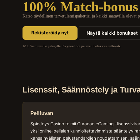
100% Match-bonus
Katso täydellinen tervetulemispakettisi ja kaikki saatavilla olevat p
Rekisteröidy nyt
Näytä kaikki bonukset
18+. Vain uusille pelaajille. Käyttöehdot pätevät. Pelaa vastuullisesti.
Lisenssit, Säännöstely ja Turva
Peliluvan
SpinJoys Casino toimii Curacao eGaming -lisenssivir
yksi online-pelialan kunnioitettavimmista sääntelyvira
kansainvälisten pelustandardien noudattamisen, säänn