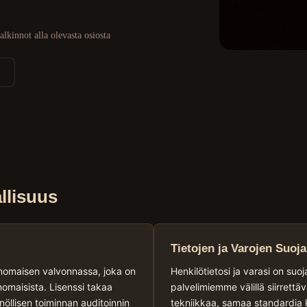
alkinnot alla olevasta osiosta
llisuus
Tietojen ja Varojen Suoj
anomaisen valvonnassa, joka on
Henkilötietosi ja varasi on suoj
nomaisista. Lisenssi takaa
palvelimiemme välillä siirrettä
öllisen toiminnan auditoinnin
tekniikkaa, samaa standardia 