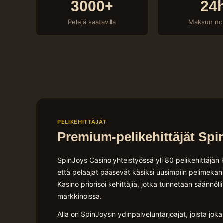
3000+
24
Pelejä saatavilla
Maksun no
PELIKEHITTÄJÄT
Premium-pelikehittäjät Spi
SpinJoys Casino yhteistyössä yli 80 pelikehittäjän 
että pelaajat pääsevät käsiksi uusimpiin pelimekaniik
Kasino priorisoi kehittäjiä, jotka tunnetaan säännö
markkinoissa.
Alla on SpinJoysin ydinpalveluntarjoajat, joista jok