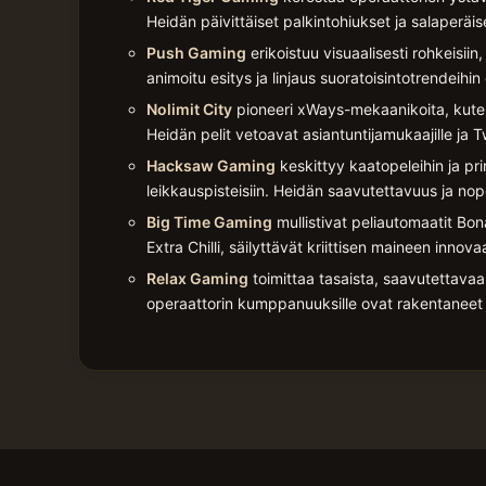
Heidän päivittäiset palkintohiukset ja salaperäis
Push Gaming
erikoistuu visuaalisesti rohkeisiin
animoitu esitys ja linjaus suoratoisintotrendeihin
Nolimit City
pioneeri xWays-mekaanikoita, kuten
Heidän pelit vetoavat asiantuntijamukaajille ja 
Hacksaw Gaming
keskittyy kaatopeleihin ja pri
leikkauspisteisiin. Heidän saavutettavuus ja nope
Big Time Gaming
mullistivat peliautomaatit Bo
Extra Chilli, säilyttävät kriittisen maineen innov
Relax Gaming
toimittaa tasaista, saavutettavaa
operaattorin kumppanuuksille ovat rakentaneet 