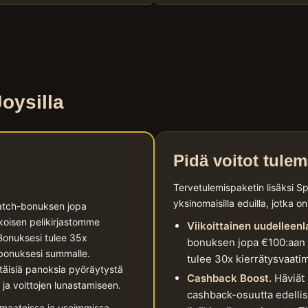
oysilla
Pidä voitot tule
Tervetulemispaketin lisäksi Spi
yksinomaisilla eduilla, jotka 
atch-bonuksen jopa
okoisen pelikirjastomme
Viikoittainen uudelleen
 Bonuksesi tulee 35x
bonuksen jopa €100:aan 
a bonuksesi summalle.
tulee 30x kierrätysvaatim
ttäisiä panoksia pyöräytystä
Cashback Boost.
Häviät 
ja voittojen lunastamiseen.
cashback-osuutta edellis
omaateissa ja useimmissa