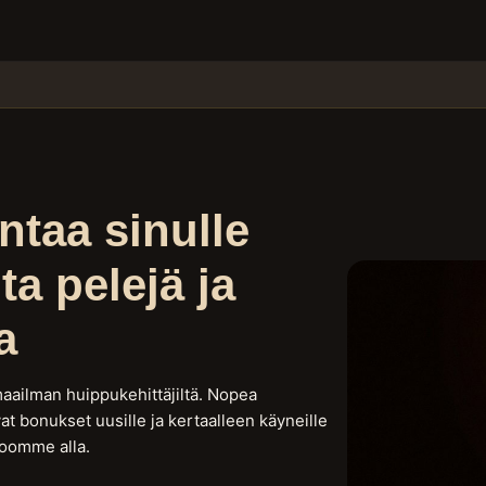
ntaa sinulle
a pelejä ja
a
maailman huippukehittäjiltä. Nopea
at bonukset uusille ja kertaalleen käyneille
toomme alla.