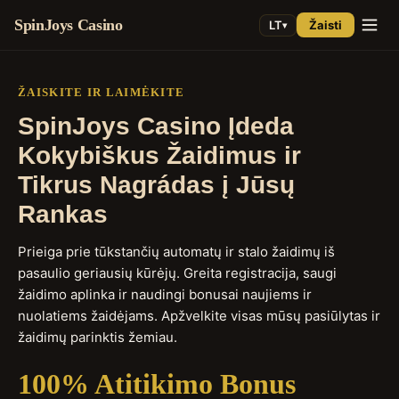
SpinJoys Casino
LT
Žaisti
▾
ŽAISKITE IR LAIMĖKITE
SpinJoys Casino Įdeda
Kokybiškus Žaidimus ir
Tikrus Nagrádas į Jūsų
Rankas
Prieiga prie tūkstančių automatų ir stalo žaidimų iš
pasaulio geriausių kūrėjų. Greita registracija, saugi
žaidimo aplinka ir naudingi bonusai naujiems ir
nuolatiems žaidėjams. Apžvelkite visas mūsų pasiūlytas ir
žaidimų parinktis žemiau.
100% Atitikimo Bonus