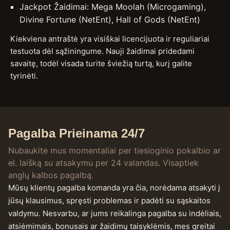
Jackpot Žaidimai: Mega Moolah (Microgaming),
Divine Fortune (NetEnt), Hall of Gods (NetEnt)
Kiekviena antraštė yra visiškai licencijuota ir reguliariai
testuota dėl sąžiningume. Nauji žaidimai pridedami
savaitę, todėl visada turite šviežią turtą, kurį galite
tyrinėti.
Pagalba Prieinama 24/7
Nubaukite mus momentaliai per tiesioginio pokalbio ar
el. laišką su atsakymu per 24 valandas. Visaptiek
anglų kalbos pagalbą.
Mūsų klientų pagalba komanda yra čia, norėdama atsakyti į
jūsų klausimus, spręsti problemas ir padėti su sąskaitos
valdymu. Nesvarbu, ar jums reikalinga pagalba su indėliais,
atsiėmimais, bonusais ar žaidimų taisyklėmis, mes greitai