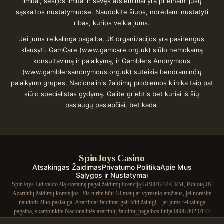
limitai, sesijos limitai ir savęs atsiėmimai yra prieinami jūsų
sąskaitos nustatymuose. Naudokite šiuos, norėdami nustatyti
ribas, kurios veikia jums.
Jei jums reikalinga pagalba, JK organizacijos yra pasirengus
klausyti. GamCare (www.gamcare.org.uk) siūlo nemokamą
konsultavimą ir palaikymą, ir Gamblers Anonymous
(www.gamblersanonymous.org.uk) suteikia bendraminčių
palaikymo grupes. Nacionalinis žaidimų problemos klinika taip pat
siūlo specialistas gydymą. Galite griebtis bet kuriai iš šių
paslaugų paslapčiai, bet kada.
SpinJoys Casino
Atsakingas Žaidimas
Privatumo Politika
Apie Mus
Sąlygos ir Nustatymai
SpinJoys Ltd valdo šią svetainę pagal žaidimų licenciją GB001234/CRM, išduotą JK
Azartinių žaidimų komisijos. Jūs turite būti 18 metų ar vyresnio amžiaus, jei norėsite
naudotis šiuo paslauga. Azartiniai žaidimai gali būti žalingi – jei jums reikalinga
pagalba, skambinkite Nacionalinės azartinių žaidimų pagalbos linija 0808 802 0133
(JK) arba apsilankykite begambleaware.org. Sąlygos ir nustatymai taikomi visiems