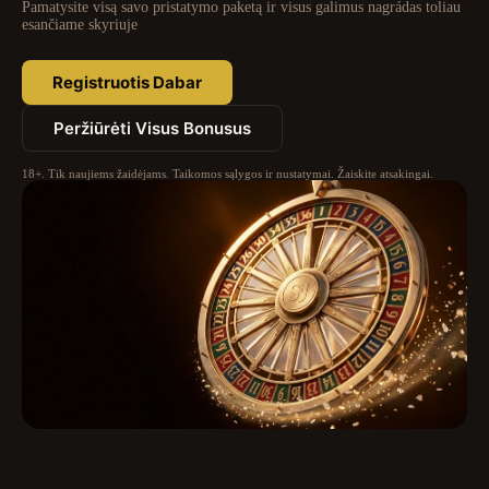
Pamatysite visą savo pristatymo paketą ir visus galimus nagrádas toliau
esančiame skyriuje
Registruotis Dabar
Peržiūrėti Visus Bonusus
18+. Tik naujiems žaidėjams. Taikomos sąlygos ir nustatymai. Žaiskite atsakingai.