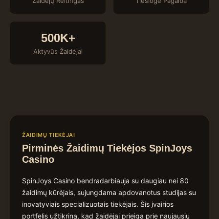
Žaidėjų Reitingas
Tiesiogė Pagalba
500K+
Aktyvūs Žaidėjai
ŽAIDIMŲ TIEKĖJAI
Pirminės Žaidimų Tiekėjos SpinJoys
Casino
SpinJoys Casino bendradarbiauja su daugiau nei 80
žaidimų kūrėjais, sujungdama apdovanotus studijas su
inovatyviais specializuotais tiekėjais. Šis įvairios
portfelis užtikrina, kad žaidėjai prieiga prie naujausių