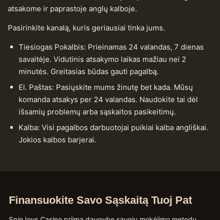
atsakome ir paprastoje anglų kalboje.
Pasirinkite kanalą, kuris geriausiai tinka jums.
Tiesiogas Pokalbis: Prieinamas 24 valandas, 7 dienas
savaitėje. Vidutinis atsakymo laikas mažiau nei 2
minutės. Greitasias būdas gauti pagalbą.
El. Paštas: Pasiųskite mums žinutę bet kada. Mūsų
komanda atsakys per 24 valandas. Naudokite tai dėl
išsamių problemų arba sąskaitos pasikeitimų.
Kalba: Visi pagalbos darbuotojai puikiai kalba angliškai.
Jokios kalbos barjerai.
Finansuokite Savo Sąskaitą Tuoj Pat
SpinJoys Casino priima daugybę saugių mokėjimo metodų,