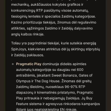
mechanikų, aukščiausios kokybės grafikos ir
konkurencingų RTP pasiūlymų visose automatų,
tiesioginių lentelės ir specialios žaidimų kategorijose.
Kazino prioritizuoja tiekėjus, žinomus dėl reguliavimo
atitikties, sąžiningos žaidimo ir žaidėjų dalyvavimo
anglų kalbos rinkoje.
Toliau yra pagrindiniai tiekėjai, kurie suteikia energiją
SpinJoys, kiekvienas atrinktus dėl jų skirtingų stiprybių
ir žaidėjų paklausos.
Pragmatic Play
dominuoja didelės apimties
automatų kategorijoje su daugiau nei 600
antraštėmis, įskaitant Sweet Bonanza, Gates of
Olympus ir The Dog House. Žinomas dėl greitų
žaidimų išleidimų, nuoseklaus 96-97% RTP
diapazonų ir kinematinės pristatymo, Pragmatic
Play pritraukia ir nebaigiamųjų žaidėjus. Jų Buy
Feature sistema ir agresyvus rinkodaros kampanijos
išdarė juos neatsiskleistina EN rinkoje.