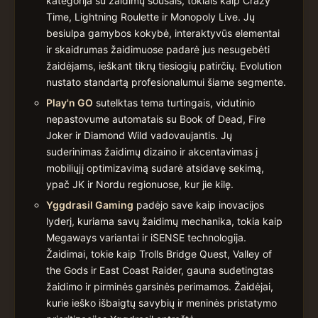
kategorija su žaidimų šousais, tokiais kaip Crazy
Time, Lightning Roulette ir Monopoly Live. Jų
besiulpa gamybos kokybė, interaktyvūs elementai
ir skaidrumas žaidimuose padarė jus nesugebėti
žaidėjams, ieškant tikrų tiesiogių patirčių. Evolution
nustato standartą profesionalumui šiame segmente.
Play'n GO
sutelktas tema turtingais, vidutinio
nepastovume automatais su Book of Dead, Fire
Joker ir Diamond Wild vadovaujantis. Jų
suderinimas žaidimų dizaino ir akcentavimas į
mobiliųjį optimizavimą sudarė atsidavę sekimą,
ypač JK ir Nordu regionuose, kur jie kilę.
Yggdrasil Gaming
padėjo save kaip inovacijos
lyderį, kuriama savų žaidimų mechanika, tokia kaip
Megaways variantai ir iSENSE technologija.
Žaidimai, tokie kaip Trolls Bridge Quest, Valley of
the Gods ir East Coast Raider, gauna sudetingtas
žaidimo ir pirminės garsinės perimamos. Žaidėjai,
kurie ieško išbaigtų savybių ir meninės pristatymo