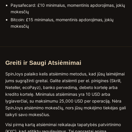
Paysafecard: £10 minimalus, momentinis apdorojimas, jokių
mokesčių
Bitcoin: £15 minimalus, momentinis apdorojimas, jokių
mokesčių
Greiti ir Saugi Atsiėmimai
SpinJoys palaiko kelis atsiėmimo metodus, kad jūsų laimėjimai
jums sugrąžinti greitai. Galite atsiėmti per el. pinigines (Skrill,
Neteller, ecoPayz), banko pervedimą, debeto kortelę arba
kredito kortelę. Minimalus atsiėmimas yra 10 USD arba
lygiaverčiai, su maksimumu 25,000 USD per operaciją. Nėra
SpinJoys atsiėmimo mokesčių, nors jūsų mokėjimo tiekėjas gali
taikyti savo mokesčius.
Visi pirmą kartą atsiėmimai reikalauja tapatybės patvirtinimo
(KYC), kad atitiktų reguliavimus. Tai paprastai apima