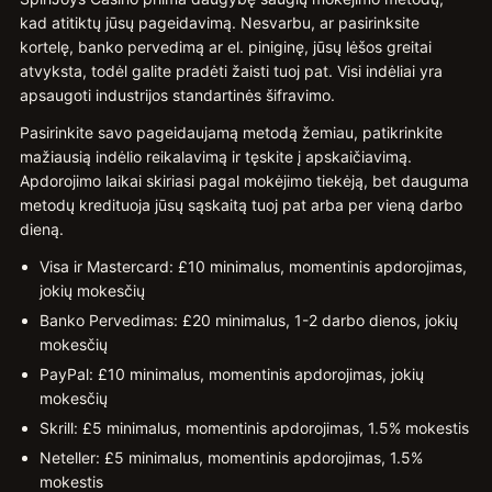
kad atitiktų jūsų pageidavimą. Nesvarbu, ar pasirinksite
kortelę, banko pervedimą ar el. piniginę, jūsų lėšos greitai
atvyksta, todėl galite pradėti žaisti tuoj pat. Visi indėliai yra
apsaugoti industrijos standartinės šifravimo.
Pasirinkite savo pageidaujamą metodą žemiau, patikrinkite
mažiausią indėlio reikalavimą ir tęskite į apskaičiavimą.
Apdorojimo laikai skiriasi pagal mokėjimo tiekėją, bet dauguma
metodų kredituoja jūsų sąskaitą tuoj pat arba per vieną darbo
dieną.
Visa ir Mastercard: £10 minimalus, momentinis apdorojimas,
jokių mokesčių
Banko Pervedimas: £20 minimalus, 1-2 darbo dienos, jokių
mokesčių
PayPal: £10 minimalus, momentinis apdorojimas, jokių
mokesčių
Skrill: £5 minimalus, momentinis apdorojimas, 1.5% mokestis
Neteller: £5 minimalus, momentinis apdorojimas, 1.5%
mokestis